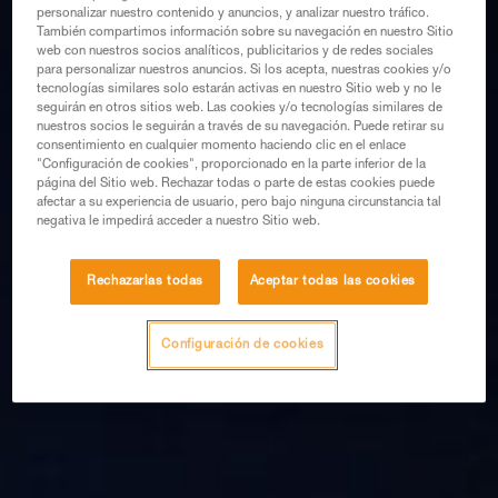
personalizar nuestro contenido y anuncios, y analizar nuestro tráfico.
También compartimos información sobre su navegación en nuestro Sitio
web con nuestros socios analíticos, publicitarios y de redes sociales
para personalizar nuestros anuncios. Si los acepta, nuestras cookies y/o
tecnologías similares solo estarán activas en nuestro Sitio web y no le
seguirán en otros sitios web. Las cookies y/o tecnologías similares de
nuestros socios le seguirán a través de su navegación. Puede retirar su
consentimiento en cualquier momento haciendo clic en el enlace
"Configuración de cookies", proporcionado en la parte inferior de la
página del Sitio web. Rechazar todas o parte de estas cookies puede
afectar a su experiencia de usuario, pero bajo ninguna circunstancia tal
negativa le impedirá acceder a nuestro Sitio web.
Rechazarlas todas
Aceptar todas las cookies
Configuración de cookies