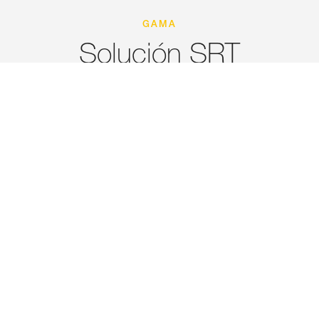
GAMA
Solución SRT
Descubra el material de poda para las técnicas de
ascenso por cuerda simple